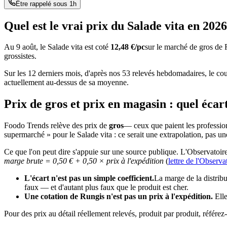
Être rappelé sous 1h
Quel est le vrai prix du
Salade vita
en
2026
Au
9 août
, le
Salade vita
est coté
12,48
€/pc
sur le marché de gros de 
grossistes.
Sur les 12 derniers mois, d'après nos
53
relevés hebdomadaires, le co
actuellement au-dessus de sa moyenne.
Prix de gros et prix en magasin : quel écar
Foodo Trends relève des prix de
gros
— ceux que paient les profession
supermarché » pour le
Salade vita
: ce serait une extrapolation, pas u
Ce que l'on peut dire s'appuie sur une source publique. L'Observatoire 
marge brute = 0,50 € + 0,50 × prix à l'expédition
(
lettre de l'Observa
L'écart n'est pas un simple coefficient.
La marge de la distribu
faux — et d'autant plus faux que le produit est cher.
Une cotation de Rungis n'est pas un prix à l'expédition.
Elle
Pour des prix au détail réellement relevés, produit par produit, réf