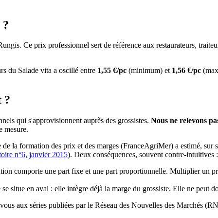
?
Rungis. Ce prix professionnel sert de référence aux restaurateurs, trait
urs du
Salade vita
a oscillé entre
1,55
€/pc
(minimum) et
1,56
€/pc
(max
t ?
nels qui s'approvisionnent auprès des grossistes.
Nous ne relevons pas
ne mesure.
de la formation des prix et des marges (FranceAgriMer) a estimé, sur son 
toire n°6, janvier 2015
). Deux conséquences, souvent contre-intuitives :
tion comporte une part fixe et une part proportionnelle. Multiplier un p
 se situe en aval : elle intègre déjà la marge du grossiste. Elle ne peut do
érez-vous aux séries publiées par le Réseau des Nouvelles des Marchés 