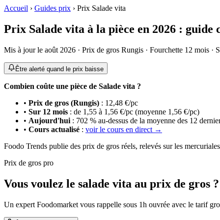
Accueil
›
Guides prix
›
Prix
Salade vita
Prix
Salade vita
à la pièce
en
2026
: guide 
Mis à jour le
août 2026
· Prix de gros Rungis · Fourchette 12 mois · S
Être alerté quand le prix baisse
Combien coûte
une pièce
de
Salade vita
?
•
Prix de gros (Rungis)
:
12,48
€/pc
•
Sur 12 mois
: de
1,55
à
1,56
€/pc
(moyenne
1,56
€/pc
)
•
Aujourd'hui
:
702
%
au-dessus de
la moyenne des 12 dernie
•
Cours actualisé
:
voir le cours en direct →
Foodo Trends publie des prix de gros réels, relevés sur les mercuriale
Prix de gros pro
Vous voulez le salade vita au prix de gros ?
Un expert Foodomarket vous rappelle sous 1h ouvrée avec le tarif gros