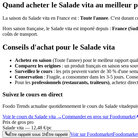
Quand acheter le
Salade vita
au meilleur p
La saison du
Salade vita
en France est :
Toute l'annee
. C'est durant c
Hors saison française, le
Salade vita
est importé depuis :
France (Sud-
coûts de transport.
Conseils d'achat pour le
Salade vita
Achetez en saison
(Toute l'annee)
pour le meilleur rapport quali
Comparez les origines
: un produit français en saison sera so
Surveillez le cours
: les prix peuvent varier de 30 % d'une semai
Conservation
:
Fragile, a consommer dans les 3-5 jours. Conser
Pour les
professionnels (restaurants, traiteurs)
, achetez direc
Suivez le cours en direct
Foodo Trends actualise quotidiennement le cours du
Salade vita
depuis
Voir le cours du
Salade vita
→
Commander en gros sur Foodomarket
Prix de gros pro
Salade vita
—
12,48
€/pc
Voir sur Foodomarket
Foodomarke
Être rappelé sous 1h
Être rappelé