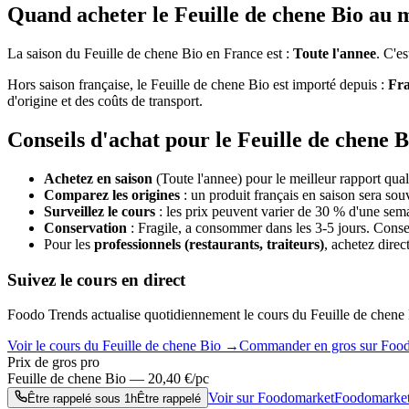
Quand acheter le
Feuille de chene Bio
au m
La saison du
Feuille de chene Bio
en France est :
Toute l'annee
. C'e
Hors saison française, le
Feuille de chene Bio
est importé depuis :
Fra
d'origine et des coûts de transport.
Conseils d'achat pour le
Feuille de chene B
Achetez en saison
(Toute l'annee)
pour le meilleur rapport quali
Comparez les origines
: un produit français en saison sera so
Surveillez le cours
: les prix peuvent varier de 30 % d'une semai
Conservation
:
Fragile, a consommer dans les 3-5 jours. Conser
Pour les
professionnels (restaurants, traiteurs)
, achetez direc
Suivez le cours en direct
Foodo Trends actualise quotidiennement le cours du
Feuille de chene
Voir le cours du
Feuille de chene Bio
→
Commander en gros sur Foo
Prix de gros pro
Feuille de chene Bio
—
20,40
€/pc
Voir sur Foodomarket
Foodomarke
Être rappelé sous 1h
Être rappelé