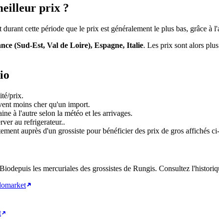
eilleur prix ?
st durant cette période que le prix est généralement le plus bas, grâce à l
nce (Sud-Est, Val de Loire), Espagne, Italie
. Les prix sont alors plu
io
té/prix.
uvent moins cher qu'un import.
ne à l'autre selon la météo et les arrivages.
ver au refrigerateur.
.
tement auprès d'un grossiste pour bénéficier des prix de gros affichés ci
 Bio
depuis les mercuriales des grossistes de Rungis. Consultez l'historiq
domarket
t