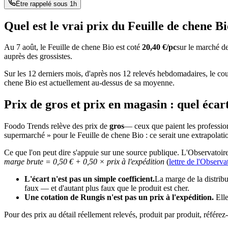
Être rappelé sous 1h
Quel est le vrai prix du
Feuille de chene Bi
Au
7 août
, le
Feuille de chene Bio
est coté
20,40
€/pc
sur le marché de
auprès des grossistes.
Sur les 12 derniers mois, d'après nos
12
relevés hebdomadaires, le co
chene Bio
est actuellement au-dessus de sa moyenne.
Prix de gros et prix en magasin : quel écar
Foodo Trends relève des prix de
gros
— ceux que paient les profession
supermarché » pour le
Feuille de chene Bio
: ce serait une extrapolat
Ce que l'on peut dire s'appuie sur une source publique. L'Observatoire 
marge brute = 0,50 € + 0,50 × prix à l'expédition
(
lettre de l'Observa
L'écart n'est pas un simple coefficient.
La marge de la distribu
faux — et d'autant plus faux que le produit est cher.
Une cotation de Rungis n'est pas un prix à l'expédition.
Elle
Pour des prix au détail réellement relevés, produit par produit, réf