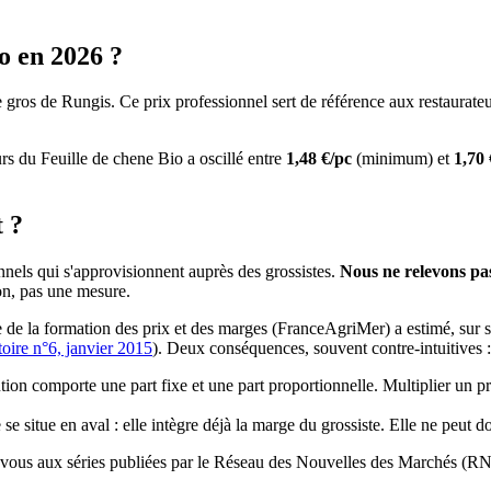
o
en
2026
?
 gros de Rungis. Ce prix professionnel sert de référence aux restaurateu
urs du
Feuille de chene Bio
a oscillé entre
1,48
€/pc
(minimum) et
1,70
t ?
nels qui s'approvisionnent auprès des grossistes.
Nous ne relevons pas
ion, pas une mesure.
de la formation des prix et des marges (FranceAgriMer) a estimé, sur son 
toire n°6, janvier 2015
). Deux conséquences, souvent contre-intuitives :
tion comporte une part fixe et une part proportionnelle. Multiplier un p
 se situe en aval : elle intègre déjà la marge du grossiste. Elle ne peut do
érez-vous aux séries publiées par le Réseau des Nouvelles des Marchés 