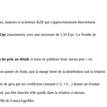
rs, traiteurs et acheteurs B2B qui s'approvisionnent directement
€/pc
(maximum), avec une moyenne de
1,50
€/pc
.
Le
Feuille de
 les prix au détail
, et nous ne publions donc aucun prix « en
panier de fruits, que la marge brute de la distribution suit la relation
rix de gros par un coefficient constant (×2, ×3…) donne un résultat
nc pas être injectée telle quelle dans la relation ci-dessus.
(RNM) de FranceAgriMer.