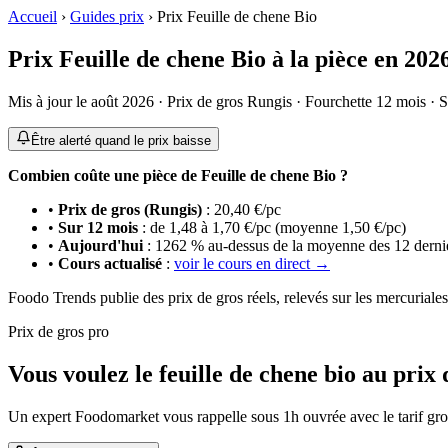
Accueil
›
Guides prix
›
Prix
Feuille de chene Bio
Prix
Feuille de chene Bio
à la pièce
en
202
Mis à jour le
août 2026
· Prix de gros Rungis · Fourchette 12 mois · S
Être alerté quand le prix baisse
Combien coûte
une pièce
de
Feuille de chene Bio
?
•
Prix de gros (Rungis)
:
20,40
€/pc
•
Sur 12 mois
: de
1,48
à
1,70
€/pc
(moyenne
1,50
€/pc
)
•
Aujourd'hui
:
1262
%
au-dessus de
la moyenne des 12 derni
•
Cours actualisé
:
voir le cours en direct →
Foodo Trends publie des prix de gros réels, relevés sur les mercuriale
Prix de gros pro
Vous voulez le feuille de chene bio au prix 
Un expert Foodomarket vous rappelle sous 1h ouvrée avec le tarif gros