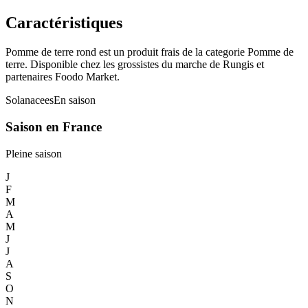
Caractéristiques
Pomme de terre rond est un produit frais de la categorie Pomme de
terre. Disponible chez les grossistes du marche de Rungis et
partenaires Foodo Market.
Solanacees
En saison
Saison en France
Pleine saison
J
F
M
A
M
J
J
A
S
O
N