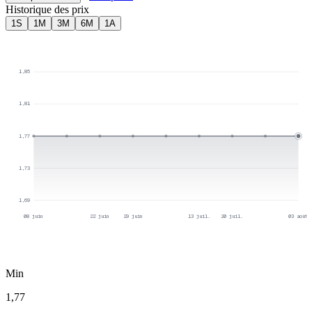
Historique des prix
1S
1M
3M
6M
1A
1,85
1,81
1,77
1,73
1,69
08 juin
22 juin
29 juin
13 juil.
20 juil.
03 août
Min
1,77